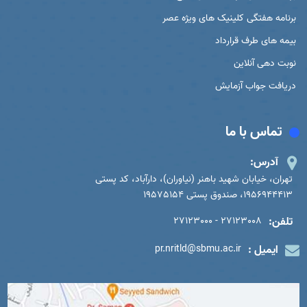
برنامه هفتگی کلینیک های ویژه عصر
بیمه های طرف قرارداد
نوبت دهی آنلاین
دریافت جواب آزمایش
تماس با ما
آدرس:
تهران، خیابان شهید باهنر (نیاوران)، دارآباد، کد پستی
1956944413، صندوق پستی 19575154
تلفن:
27123008 - 27123000
ایمیل :
pr.nritld@sbmu.ac.ir