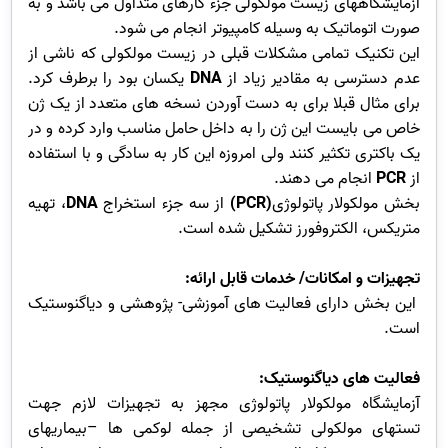
آزمایشگاههای زیست مولکولی جزء کارهای متداول می باشد و به
صورت اتوماتیک به وسیله کامپیوتر انجام می شود.
این تکنیک تمامی مشکلات قبلی در زیست مولکولی که ناشی از
عدم دسترسی به مقادیر زیاد از
DNA
یکسان بود را برطرف کرد.
برای مثال قبلا برای به دست آوردن نسخه های متعدد از یک ژن
خاص می بایست این ژن را به داخل حامل مناسب وارد کرده و در
یک باکتری تکثیر کنند ولی امروزه این کار به سادگی و با استفاده
از
PCR
انجام می دهند.
بخش مولکولار پاتولوژی
(PCR)
از سه جزء استخراج
DNA
، تهیه
متریکس، الکتروفورز تشکیل شده است.
تجهیزات و امکانات/ خدمات قابل ارائه:
این بخش دارای فعالیت های آموزشی- پژوهشی و دیاگنوستیک
است.
فعالیت های دیاگنوستیک:
آزمایشگاه مولکولار پاتولوژی مجهز به تجهیزات لازم جهت
تستهای مولکولی تشخیصی از جمله لوکمی ها –بیماریهای