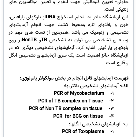
عفونی- تعیین کلونالیتی جهت لنفوم و تعیین موتاسیون های
ژنتیکی است.
این آزمایشگاه قادر به انجام استخراج
DNA
از بلوکهای پارافینی،
خون و بافتهای تازه ومحیط کشت جهت انجام آزمایشهای
تشخیصی و ژنومیک می باشد .همچنین از تست های مهم در
زمینه ی تشخیصی می توان به تشخیص
TB
و
NonTB
بر روی
بلوک­های پارافینی اشاره کرد، آزمایشهای تشخیصی دیگری که در
آزمایشگاه حائز اهمیت است یک سری آزمایشهای تشخیص انگل
و قارچ است.
فهرست آزمایشهای قابل انجام در بخش مولکولار پاتولوژی:
الف- آزمایشهای تشخیصی باکتریها:
PCR of Mycobacterium
1-
PCR of TB complex on Tissue
2-
PCR of Non TB complex on tissue
3-
PCR for BCG on tissue
4-
ب- آزمایشهای تشخیصی انگلها:
PCR of Toxoplasma
1-