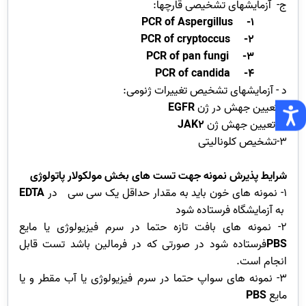
ج- آزمایشهای تشخیصی قارچها:
PCR of Aspergillus
1-
PCR of cryptoccus
2-
PCR of pan fungi
3-
PCR of candida
4-
د - آزمایشهای تشخیص تغییرات ژنومی:
1- تعیین جهش در ژن
EGFR
2- تعیین جهش ژن
JAK2
3-تشخیص کلونالیتی
شرایط پذیرش نمونه جهت تست های بخش مولکولار پاتولوژی
1- نمونه های خون باید به مقدار حداقل یک سی سی در
EDTA
به آزمایشگاه فرستاده شود
2- نمونه های بافت تازه حتما در سرم فیزیولوژی یا مایع
PBS
فرستاده شود در صورتی که در فرمالین باشد تست قابل
انجام است.
3- نمونه های سواپ حتما در سرم فیزیولوژی یا آب مقطر و یا
مایع
PBS