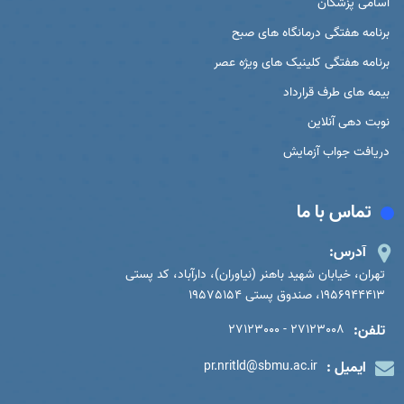
اسامی پزشکان
برنامه هفتگی درمانگاه های صبح
برنامه هفتگی کلینیک های ویژه عصر
بیمه های طرف قرارداد
نوبت دهی آنلاین
دریافت جواب آزمایش
تماس با ما
آدرس:
تهران، خیابان شهید باهنر (نیاوران)، دارآباد، کد پستی
1956944413، صندوق پستی 19575154
تلفن:
27123008 - 27123000
ایمیل :
pr.nritld@sbmu.ac.ir