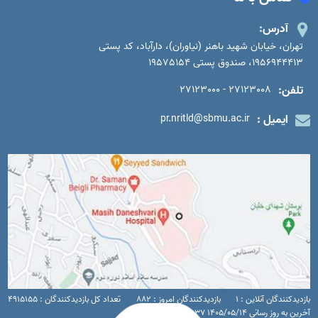
آدرس:
تهران، خیابان شهید باهنر (نیاوران)، دارآباد، کد پستی
1956944413، صندوق پستی 19575154
تلفن:
27123008 - 27123000
ایمیل :
pr.nritld@sbmu.ac.ir
بازدیدکنندگان آنلاین : 1
بازدیدکنندگان امروز : 882
تعداد کل بازدیدکنندگان : 4915155
آخرین به روز رسانی 1405/05/14 12:37