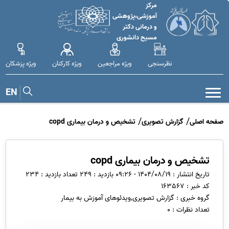
مرکز
آموزشی،پژوهشی
و درمانی دکتر
مسیح دانشوری
نظرسنجی
ویژه مراجعین
ویژه کارکنان
ویژه پزشکان
EN
صفحه اصلی
گزارش تصویری
تشخیص و درمان بیماری copd
تشخیص و درمان بیماری copd
تاریخ انتشار : 1404/08/19 - 09:26
بازدید : 249
تعداد بازدید : 234
کد خبر : 163567
گروه خبری : گزارش تصویری,ویدئوهای آموزش به بیمار
تعداد نظرات : 0