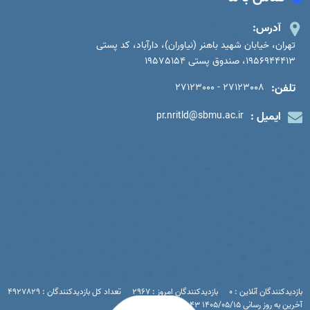
آدرس:
تهران، خیابان شهید باهنر (نیاوران)، دارآباد، کد پستی
1956944413، صندوق پستی 19575154
تلفن:
27123008 - 27123000
ایمیل :
pr.nritld@sbmu.ac.ir
بازدیدکنندگان آنلاین : 0
بازدیدکنندگان امروز : 2967
تعداد کل بازدیدکنندگان : 4927829
آخرین به روز رسانی 1405/05/15 10:43