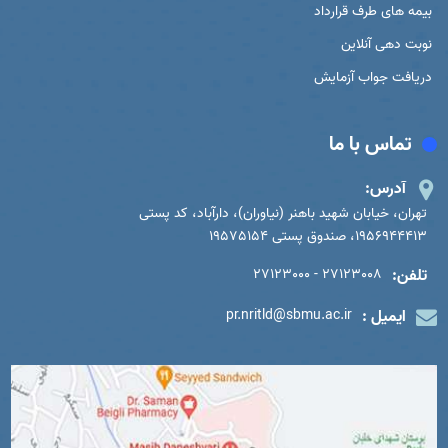
بیمه های طرف قرارداد
نوبت دهی آنلاین
دریافت جواب آزمایش
تماس با ما
آدرس:
تهران، خیابان شهید باهنر (نیاوران)، دارآباد، کد پستی
1956944413، صندوق پستی 19575154
تلفن:
27123008 - 27123000
ایمیل :
pr.nritld@sbmu.ac.ir