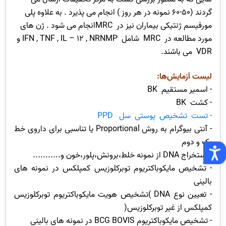
گردند (50-60 نمونه در هر روز ) انجام می پذیرد . به علاوه پلی
مورفیسم ژنتیکی بیماران نیز در MRCانجام می شود . ژن های
مورد مطالعه در MRC شامل IFN , TNF , IL – 12 , NRNMP و
VDR می باشند.
لیست آزمایش‌ها:
- اسمیر مستقیم BK
- کشت BK
- تست تشخیص پوستی سل PPD
- آنتی بیوگرام به روش Proportional یا تناسبی برای داروی خط
یک و دوم
- استخراج DNA از نمونه خلط،برونش،پلور،خون و...........
- تشخیص مایکوباکتریوم توبرکلوزیس کمپلکس در نمونه های
بالینی
- تعیین نوع DNA )تشخیص هویت مایکوباکتریوم توبرکلوزیس
کمپلکس از غیر توبرکلوزیس(
- تشخیص مایکوباکتریوم BCG BOVIS در نمونه های بالینی