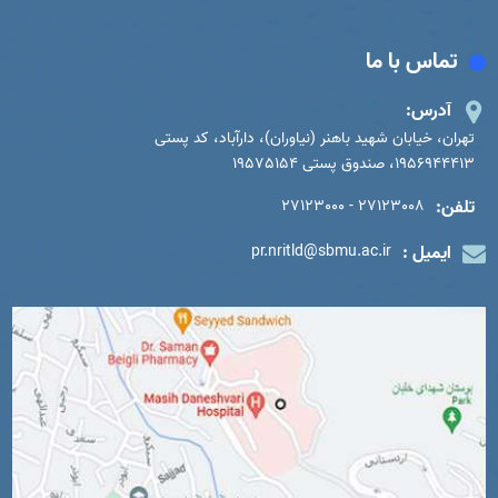
تماس با ما
آدرس:
تهران، خیابان شهید باهنر (نیاوران)، دارآباد، کد پستی
1956944413، صندوق پستی 19575154
تلفن:
27123008 - 27123000
ایمیل :
pr.nritld@sbmu.ac.ir