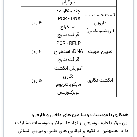
بیوگرام
چند منظوره -
تست حساسیت
PCR - DNA
دارویی
4 روز
استخراج
)
روشمولکولی
(
قرائت نتایج
PCR - RFLP
تعیین هویت
،DNA استخراج
4 روز
قرائت نتایج
آموزش انگشت
نگاری
انگشت نگاری
5 روز
مایکوباکتریوم
توبرکلوزیس
همکاری با موسسات و سازمان های داخلی و خارجی:
این مرکز با طیف وسیعی از نهادها، مراکز و موسسات مشارکت
دارد. همچنین با تکیه بر توانایی های علمی و نیروی انسانی