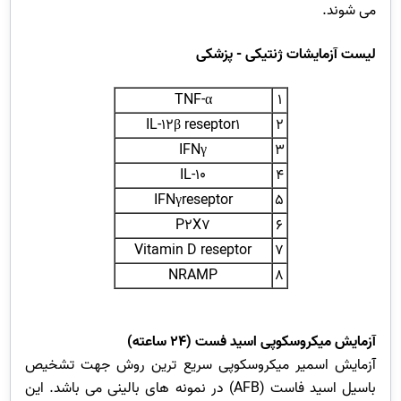
می شوند.
لیست آزمایشات ژنتیکی - پزشکی
TNF-α
1
IL-12β reseptor1
2
IFNγ
3
IL-10
4
IFNγreseptor
5
P2X7
6
Vitamin D reseptor
7
NRAMP
8
آزمایش میکروسکوپی اسید فست (24 ساعته)
آزمایش اسمیر میکروسکوپی سریع ترین روش جهت تشخیص
باسیل اسید فاست (AFB) در نمونه های بالینی می باشد. این