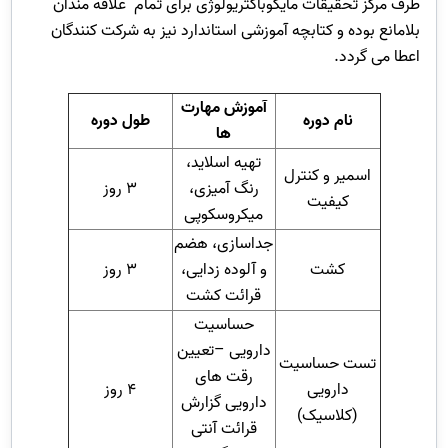
طرف مرکز تحقیقات مایکوباکتریولوژی برای تمام علاقه مندان
بلامانع بوده و کتابچه آموزشی استاندارد نیز به شرکت کنندگان
اعطا می گردد.
آموزش مهارت
نام دوره
طول دوره
ها
تهیه اسلاید،
اسمیر و کنترل
رنگ آمیزی،
3 روز
کیفیت
میکروسکوپی
جداسازی، هضم
کشت
و آلوده زدایی،
3 روز
قرائت کشت
حساسیت
دارویی –تعیین
تست حساسیت
رقت های
دارویی
4 روز
دارویی گزارش
(کلاسیک)
قرائت آنتی