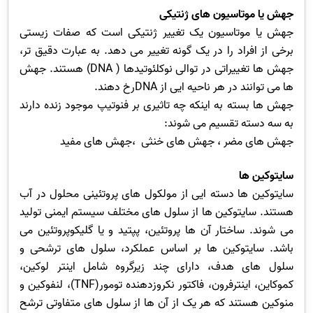
جهش یا موتاسیون های ژنتیکی
جهش یا موتاسیون یک تغییر ژنتیکی است که صفات زیستی
برخی از افراد را در یک گونه تغییر می دهد. به عبارت دقیق تر،
جهش ها تغییراتی در توالی نوکلئوتیدها ( DNA) هستند. جهش
ها می توانند در هر ناحیه ایی از DNAرخ دهند.
جهش ها بسته به اینکه چه تاثیری بر فنوتیپ موجود زنده دارند
به سه دسته تقسیم می شوند:
جهش های مضر ، جهش های خنثی ،جهش های مفید
سایتوکین ها
سایتوکین ها دسته ایی از مولکول های پروتئینی محلول در آب
هستند. سایتوکین ها از سلول های مختلف سیستم ایمنی تولید
می شوند. ساختار آن ها پروتئین، پپتید و یا گلیکوپروتئین می
باشد. سایتوکین ها بر اساس عملکرد، سلول های ترشحی و
سلول های هدف، دارای چند زیرگروه شامل اینتر لوکین،
کموکاین، اینترفرون، فاکتور نکروزدهنده تومور(TNF)، لنفوکین و
منوکین هستند که هر یک از آن ها از سلول های متفاوتی ترشح