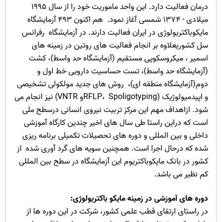
درمان فعالیت دارد. این واحد ماموریت خود را از سال 1995
میلادی - 1374 شمسی آغاز نمود. هم اکنون 493 آزمایشگاه
مایکوباکتریولوژی در ایران فعالیت دارند. در آزمایشگاه رفرانس
سل کشوریعلاوه بر انجام فعالیت های روتین در زمینه های
اسمیر ، میکروسکوپی مستقیم (آزمایشگاه حد واسط)، کشت
(آزمایشگاه حد واسط)، تست حساسیت دارویی خط اول و
دوم(آزمایشگاه منطقه ای)، روش های جدید مولکولی تشخیصی
و اپیدمیولوژیک (RFLP، Spoligotypingو VNTR) نیز انجام می
شود. ازاهداف مهم این مرکز تربیت نیروی انسانی درسطح ملی
است که دراین راستا طی سال های اخیر چندین کارگاه آموزشی
داخلی و بین المللی و دوره های تحصیلات تکمیلی برنامه ریزی
شده که درحال اجرا است. همچنین سویه های گرد آوری شده از
کشور در بانک مایکوباکتریوم این آزمایشگاه در سطح بین المللی
کم نظیر می باشد.
دوره های آموزشی در زمینه مایکو باکتریولوژی:
در راستای ارتقای قطب علمی کشور، شرکت در این دوره ها از