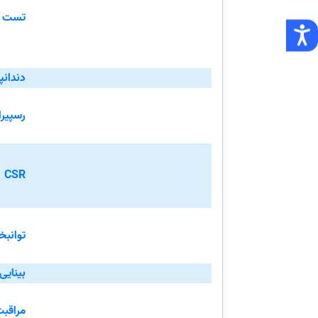
تست 
دندان
رسپیرا
CSR
توانب
بینای
مراقبت