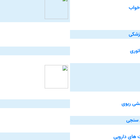
خواب
پزشکی
توری
خشی ریوی
ی سنجی
 های دارویی