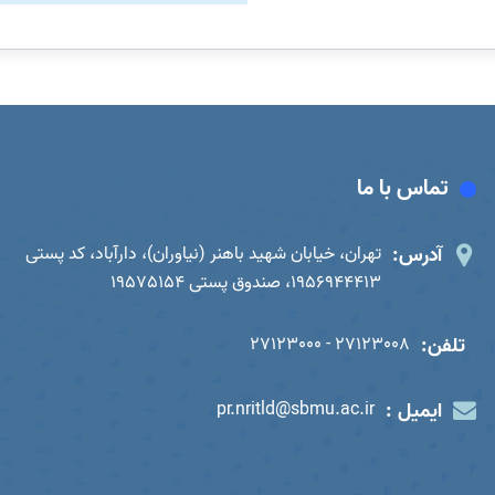
تماس با ما
آدرس:
تهران، خیابان شهید باهنر (نیاوران)، دارآباد، کد پستی
1956944413، صندوق پستی 19575154
تلفن:
27123008 - 27123000
ایمیل :
pr.nritld@sbmu.ac.ir