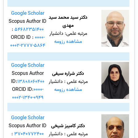
Google Scholar
دکتر سید محمد سید
Scopus Author ID
مهدی
:
54682351400
مرتبه علمی: دانشیار
ORCID ID :
0000-
مشاهده رزومه
0002-2777-5864
Google Scholar
دکتر شراره سیفی
Scopus Author
مرتبه علمی : دانشیار
13808060400
ID:
مشاهده رزومه
0000-
ORCID ID:
0002-1340-0949
Google Scholar
دکتر کامیبز شیخی
Scopus Author ID
مرتبه علمی : دانشیار
37040772400
: