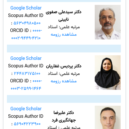
Google Scholar
دکتر سیدعلی صفوی
Scopus Author ID
نایینی
:
56304980500
مرتبه علمی: استاد
ORCID ID :
0000-
مشاهده رزومه
0002-9449-4210
Google Scholar
دکتر پردیس غفاریان
Scopus Author ID
مرتبه علمی: استاد
24483175100
:
مشاهده رزومه
0000-
ORCID ID :
0003-2599-1464
Google Scholar
دکتر علیرضا
Scopus Author ID
جهانگیری فرد
:
56904223900
مرتبه علمی : استاد