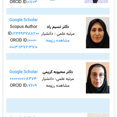
:ORCID ID
0703
Google Scholar
دکتر نسیم راد
Scopus Author
مرتبه علمی : دانشیار
23493288200
ID:
مشاهده رزومه
0000-
ORCID ID:
0003-1372-3710
دکتر محبوبه کریمی
Google Scholar
مرتبه علمی: دانشیار
0000-0001-8374-
مشاهده رزومه
7609
:ORCID ID