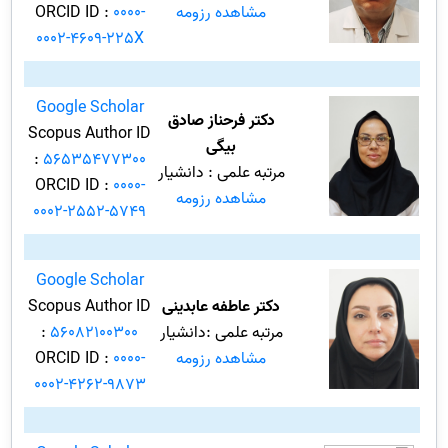
مشاهده رزومه
0000-
ORCID ID :
0002-4609-225X
Google Scholar
دکتر فرحناز صادق
Scopus Author ID
بیگی
:
56535477300
مرتبه علمی : دانشیار
ORCID ID :
0000-
مشاهده رزومه
0002-2552-5749
Google Scholar
دکتر عاطفه عابدینی
Scopus Author ID
مرتبه علمی :دانشیار
56082100300
:
مشاهده رزومه
0000-
ORCID ID :
0002-4262-9873