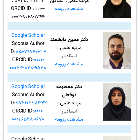
مرتبه علمی: استادیار
: 57218441432
مشاهده رزومه
ORCID ID : 0000-
0002-8068-1744
Google Scholar
دکتر معین دانشمند
Scopus Author
مرتبه علمی :
ID:
85079740037
استادیار
ORCID ID:
0000-
مشاهده رزومه
0003-3828-9578
دکتر معصومه
Google Scholar
ذوقعلی
Scopus Author
مرتبه علمی :
57210558342
ID:
استادیار
0000-
ORCID ID:
مشاهده رزومه
0001-6528-0670
Google Scholar