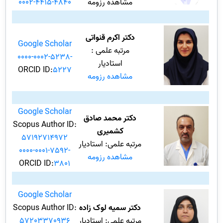
مشاهده رزومه
0002-4415-4840
دکتر اکرم قنواتی
Google Scholar
مرتبه علمی :
0000-0002-5238-
استادیار
:ORCID ID
5227
مشاهده رزومه
Google Scholar
دکتر محمد صادق
Scopus Author ID:
کشمیری
57192714972
مرتبه علمی: استادیار
0000-0001-7592-
مشاهده رزومه
:ORCID ID
3801
Google Scholar
دکتر سمیه لوک زاده
Scopus Author ID:
مرتبه علمی: استادیار
57203370936