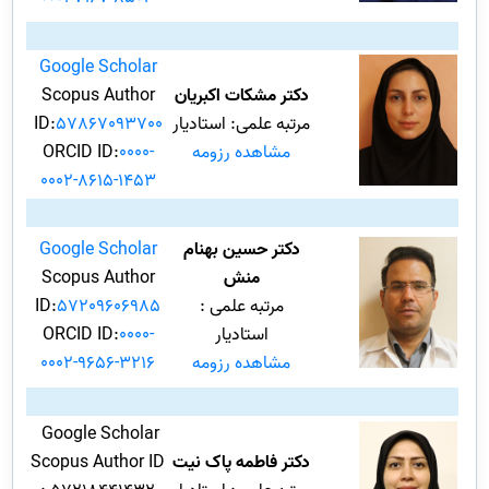
Google Scholar
دکتر مشکات اکبریان
Scopus Author
مرتبه علمی: استادیار
57867093700
ID:
مشاهده رزومه
0000-
ORCID ID:
0002-8615-1453
دکتر حسین بهنام
Google Scholar
منش
Scopus Author
مرتبه علمی :
57209606985
ID:
استادیار
0000-
ORCID ID:
مشاهده رزومه
0002-9656-3216
Google Scholar
دکتر فاطمه پاک نیت
Scopus Author ID