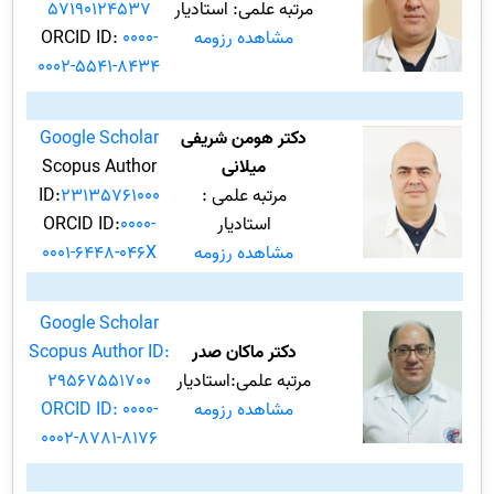
مرتبه علمی: استادیار
57190124537
مشاهده رزومه
0000-
ORCID ID:
0002-5541-8434
دکتر هومن شریفی
Google Scholar
میلانی
Scopus Author
مرتبه علمی :
23135761000
ID:
استادیار
0000-
ORCID ID:
مشاهده رزومه
0001-6448-046X
Google Scholar
دکتر ماکان صدر
Scopus Author ID:
مرتبه علمی:استادیار
29567551700
مشاهده رزومه
ORCID ID: 0000-
0002-8781-8176