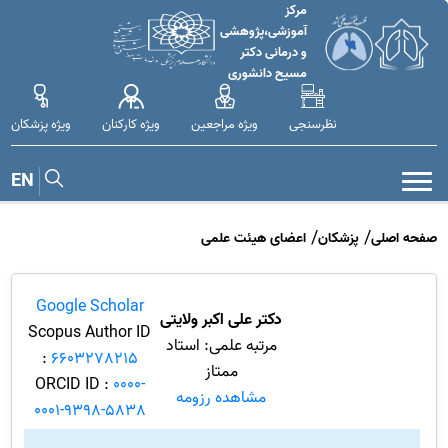
مرکز
آموزشی،پژوهشی
و درمانی دکتر
مسیح دانشوری
نظرسنجی
ویژه مراجعین
ویژه کارکنان
ویژه پزشکان
EN
صفحه اصلی
پزشکان
اعضای هیئت علمی
Google Scholar
دکتر علی اکبر ولایتی
Scopus Author ID
مرتبه علمی: استاد
:
6603278215
ممتاز
ORCID ID :
0000-
مشاهده رزومه
0001-9398-5838