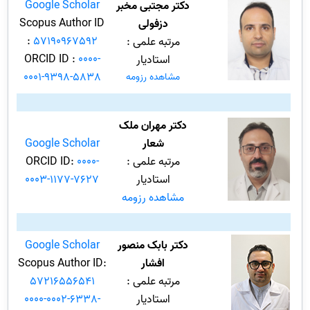
Google Scholar
دکتر مجتبی مخبر
Scopus Author ID
دزفولی
:
57190967592
مرتبه علمی :
ORCID ID :
0000-
استادیار
0001-9398-5838
مشاهده رزومه
دکتر مهران ملک
شعار
Google Scholar
مرتبه علمی :
0000-
ORCID ID:
استادیار
0003-1177-7627
مشاهده رزومه
دکتر بابک منصور
Google Scholar
افشار
Scopus Author ID:
مرتبه علمی :
57216556541
استادیار
0000-0002-6338-