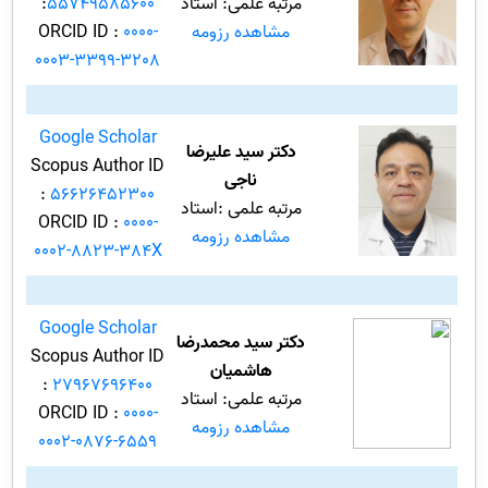
مرتبه علمی: استاد
55749585600
:
مشاهده رزومه
0000-
ORCID ID :
0003-3399-3208
Google Scholar
دکتر سید علیرضا
Scopus Author ID
ناجی
:
56626452300
مرتبه علمی :استاد
ORCID ID :
0000-
مشاهده رزومه
0002-8823-384X
Google Scholar
دکتر سید محمدرضا
Scopus Author ID
هاشمیان
:
27967696400
مرتبه علمی: استاد
ORCID ID :
0000-
مشاهده رزومه
0002-0876-6559