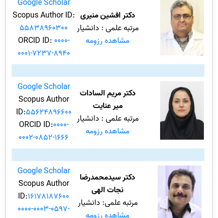
Google Scholar
دکتر افشین منیری
Scopus Author ID:
مرتبه علمی : دانشیار
55838960300
مشاهده رزومه
0000-
ORCID ID:
0001-7237-8940
Google Scholar
دکتر مریم السادات
Scopus Author
میر عنایت
ID:
55624896600
مرتبه علمی : دانشیار
ORCID ID:
0000-
مشاهده رزومه
0002-0852-1666
Google Scholar
دکتر سیدمحمدرضا
Scopus Author
نجات الهی
ID:
16178187600
مرتبه علمی: دانشیار
0000-0003-0597-
مشاهده رزومه