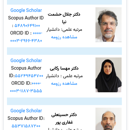
Google Scholar
دکتر جلال حشمت
Scopus Author ID
نیا
:
54890649100
مرتبه علمی: دانشیار
ORCID ID :
0000-
مشاهده رزومه
0003-2966-4380
Google Scholar
دکتر مهسا رکابی
Scopus Author
مرتبه علمی : دانشیار
55249454700
ID:
مشاهده رزومه
0000-
ORCID ID:
0003-1187-3555
Google Scholar
دکتر حسینعلی
Scopus Author ID:
غفاری پور
55371587200