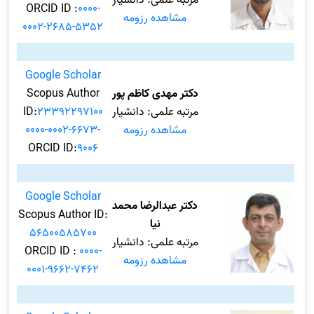
مرتبه علمی: دانشیار
ORCID ID :
0000-
مشاهده رزومه
0002-2685-5352
Google Scholar
دکتر مهدی کاظم پور
Scopus Author
مرتبه علمی: دانشیار
23392297100
ID:
مشاهده رزومه
0000-0002-6673-
:ORCID ID
9006
Google Scholar
دکتر عبدالرضا محمد
Scopus Author ID:
نیا
56500585700
مرتبه علمی: دانشیار
ORCID ID :
0000-
مشاهده رزومه
0001-9662-7462