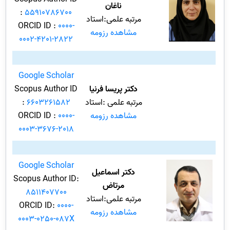
ناغان
:
55910786700
مرتبه علمی:استاد
ORCID ID :
0000-
مشاهده رزومه
0002-4201-2822
Google Scholar
دکتر پریسا فرنیا
Scopus Author ID
مرتبه علمی :استاد
6603261582
:
مشاهده رزومه
0000-
ORCID ID :
0003-3676-2018
Google Scholar
دکتر اسماعیل
Scopus Author ID:
مرتاض
8511407700
مرتبه علمی:استاد
ORCID ID:
0000-
مشاهده رزومه
0003-0250-087X