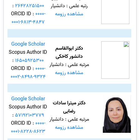
رتبه علمی : دانشیار
26428251500
:
مشاهده رزومه
0000-
ORCID ID :
0001-6813-4847
Google Scholar
دکتر ابوالقاسم
Scopus Author ID
دانشور کاخکی
:
16505925300
مرتبه علمی : دانشیار
ORCID ID :
0000-
مشاهده رزومه
0002-8498-9324
Google Scholar
دکتر میترا سادات
Scopus Author ID
رضایی
:
57192103779
مرتبه علمی : دانشیار
ORCID ID :
0000-
مشاهده رزومه
0001-8228-8623