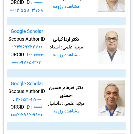
ORCID ID :
0000-
مشاهده رزومه
0002-5514-3768
Google Scholar
دکتر اردا کیانی
Scopus Author ID
مرتبه علمی: استاد
23969224700
:
مشاهده رزومه
0000-
ORCID ID :
0001-9765-3611
Google Scholar
دکتر ضرغام حسین
Scopus Author ID
احمدی
:
26654011700
مرتبه علمی :دانشیار
ORCID ID :
0000-
مشاهده رزومه
0002-2982-9950